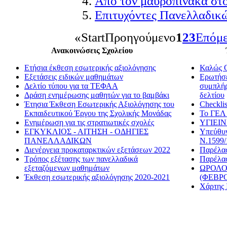
Από τον μαυροπίνακα στ
Επιτυχόντες Πανελλαδικ
«
Start
Προηγούμενο
1
2
3
Επόμ
Ανακοινώσεις Σχολείου
Ετήσια έκθεση εσωτερικής αξιολόγησης
Καλώς Ο
Εξετάσεις ειδικών μαθημάτων
Ερωτήσε
Δελτίο τύπου για τα ΤΕΦΑΑ
συμπλήρ
Δράση ενημέρωσης μαθητών για το βαμβάκι
δελτίου
Έτησια Έκθεση Εσωτερικής Αξιολόγησης του
Checklis
Εκπαιδευτικού Έργου της Σχολικής Μονάδας
Το ΓΕΛ 
Ενημέρωση για τις στρατιωτικές σχολές
ΥΓΙΕΙ
ΕΓΚΥΚΛΙΟΣ - ΑΙΤΗΣΗ - ΟΔΗΓΙΕΣ
Υπεύθυν
ΠΑΝΕΛΛΑΔΙΚΩΝ
Ν.1599/
Διενέργεια προκαταρκτικών εξετάσεων 2022
Παρέλασ
Τρόπος εξέτασης των πανελλαδικά
Παρέλασ
εξεταζόμενων μαθημάτων
ΩΡΟΛΟ
Έκθεση εσωτερικής αξιολόγησης 2020-2021
(ΦΕΒΡΟ
Χάρτης 