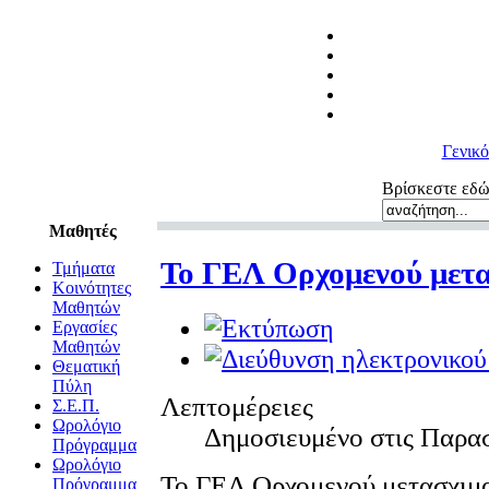
Γενικ
Βρίσκεστε εδ
Μαθητές
Το ΓΕΛ Ορχομενού μετα
Τμήματα
Κοινότητες
Μαθητών
Εργασίες
Μαθητών
Θεματική
Πύλη
Λεπτομέρειες
Σ.Ε.Π.
Ωρολόγιο
Δημοσιευμένο στις Παρα
Πρόγραμμα
Ωρολόγιο
Το ΓΕΛ Ορχομενού μετασχιματ
Πρόγραμμα