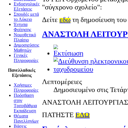
Ενδοσχολικές
"σύγxρονο σχολείο":
Εξετάσεις
Σπουδές μετά
Δείτε
εδώ
τη δημοσίευση του
το Λύκειο
Έντυπα
Φοίτησης
ΑΝΑΣΤΟΛΗ ΛΕΙΤΟΥΡ
Νομοθετικό
Πλαίσιο
Δημοσιεύσεις
Μαθητών
Γενικές
Πληροφορίες
Πανελλαδικές
Εξετάσεις
Λεπτομέρειες
Χρήσιμες
Δημοσιευμένο στις Τετάρ
Πληροφορίες
Πρόσβαση
στην
ΑΝΑΣΤΟΛΗ ΛΕΙΤΟΥΡΓΙΑΣ 
Τριτοβάθμια
Εκπαίδευση
ΠΑΤΗΣΤΕ
EΔΩ
Θέματα
Πανελληνίων
Βάσεις