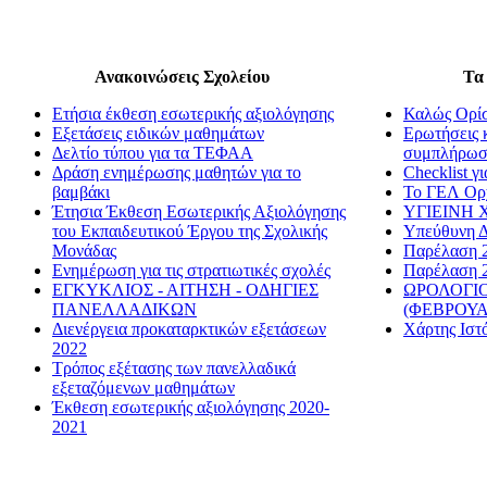
Ανακοινώσεις Σχολείου
Τα 
Ετήσια έκθεση εσωτερικής αξιολόγησης
Καλώς Ορίσ
Εξετάσεις ειδικών μαθημάτων
Ερωτήσεις κ
Δελτίο τύπου για τα ΤΕΦΑΑ
συμπλήρωση
Δράση ενημέρωσης μαθητών για το
Checklist γι
βαμβάκι
Το ΓΕΛ Ορχ
Έτησια Έκθεση Εσωτερικής Αξιολόγησης
ΥΓΙΕΙΝΗ 
του Εκπαιδευτικού Έργου της Σχολικής
Υπεύθυνη Δ
Μονάδας
Παρέλαση 2
Ενημέρωση για τις στρατιωτικές σχολές
Παρέλαση 2
ΕΓΚΥΚΛΙΟΣ - ΑΙΤΗΣΗ - ΟΔΗΓΙΕΣ
ΩΡΟΛΟΓΙΟ
ΠΑΝΕΛΛΑΔΙΚΩΝ
(ΦΕΒΡΟΥΑ
Διενέργεια προκαταρκτικών εξετάσεων
Χάρτης Ιστ
2022
Τρόπος εξέτασης των πανελλαδικά
εξεταζόμενων μαθημάτων
Έκθεση εσωτερικής αξιολόγησης 2020-
2021