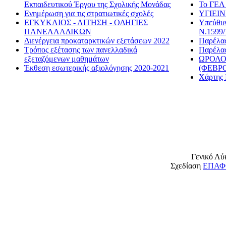
Εκπαιδευτικού Έργου της Σχολικής Μονάδας
Το ΓΕΛ 
Ενημέρωση για τις στρατιωτικές σχολές
ΥΓΙΕΙ
ΕΓΚΥΚΛΙΟΣ - ΑΙΤΗΣΗ - ΟΔΗΓΙΕΣ
Υπεύθυν
ΠΑΝΕΛΛΑΔΙΚΩΝ
Ν.1599/
Διενέργεια προκαταρκτικών εξετάσεων 2022
Παρέλασ
Τρόπος εξέτασης των πανελλαδικά
Παρέλασ
εξεταζόμενων μαθημάτων
ΩΡΟΛΟ
Έκθεση εσωτερικής αξιολόγησης 2020-2021
(ΦΕΒΡΟ
Χάρτης 
Γενικό Λύ
Σχεδίαση
ΕΠΑΦΟ