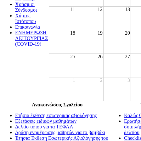
Χρήσιμοι
11
12
13
Σύνδεσμοι
Χάρτης
Ιστότοπου
Επικοινωνία
ΕΝΗΜΕΡΩΣΗ
18
19
20
ΛΕΙΤΟΥΡΓΙΑΣ
(COVID-19)
25
26
27
1
2
3
Ανακοινώσεις Σχολείου
Ετήσια έκθεση εσωτερικής αξιολόγησης
Καλώς Ο
Εξετάσεις ειδικών μαθημάτων
Ερωτήσε
Δελτίο τύπου για τα ΤΕΦΑΑ
συμπλήρ
Δράση ενημέρωσης μαθητών για το βαμβάκι
δελτίου
Έτησια Έκθεση Εσωτερικής Αξιολόγησης του
Checklis