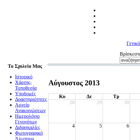
Γενικ
Βρίσκεστ
Το Σχολείο Μας
Ιστορικό
Αύγουστος 2013
Χάρτης-
Τοποθεσία
Υποδομές
Κυ
Δε
Tρ
Δραστηριότητες
28
29
30
Αρχείο
Ανακοινώσεων
Hμερολόγιο
Γεγονότων
4
5
6
Διδασκαλίες
Φωτογραφικό
Άλμπουμ