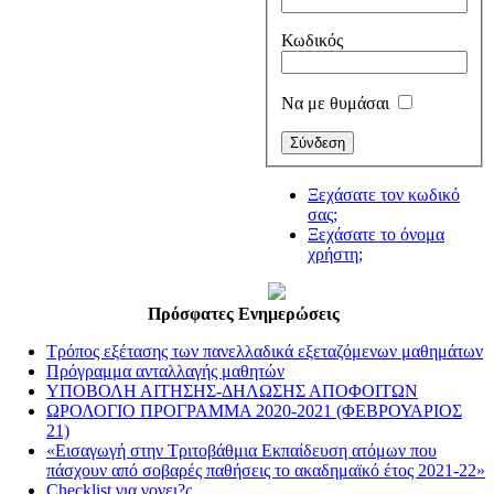
Κωδικός
Να με θυμάσαι
Ξεχάσατε τον κωδικό
σας;
Ξεχάσατε το όνομα
χρήστη;
Πρόσφατες Ενημερώσεις
Τρόπος εξέτασης των πανελλαδικά εξεταζόμενων μαθημάτων
Πρόγραμμα ανταλλαγής μαθητών
ΥΠΟΒΟΛΗ ΑΙΤΗΣΗΣ-ΔΗΛΩΣΗΣ ΑΠΟΦΟΙΤΩΝ
ΩΡΟΛΟΓΙΟ ΠΡΟΓΡΑΜΜΑ 2020-2021 (ΦΕΒΡΟΥΑΡΙΟΣ
21)
«Εισαγωγή στην Τριτοβάθμια Εκπαίδευση ατόμων που
πάσχουν από σοβαρές παθήσεις το ακαδημαϊκό έτος 2021-22»
Checklist για γονει?ς