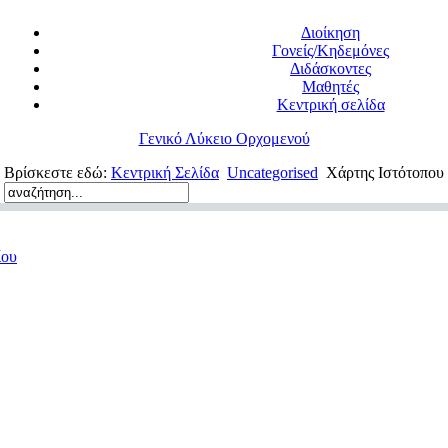
Διοίκηση
Γονείς/Κηδεμόνες
Διδάσκοντες
Μαθητές
Κεντρική σελίδα
Γενικό Λύκειο Ορχομενού
Βρίσκεστε εδώ:
Κεντρική Σελίδα
Uncategorised
Χάρτης Ιστότοπου